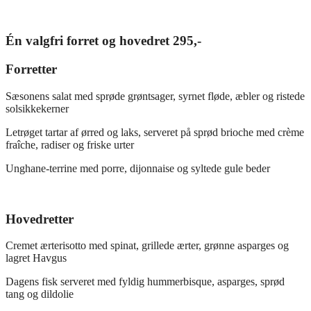
Én valgfri forret og hovedret 295,-
Forretter
Sæsonens salat med sprøde grøntsager, syrnet fløde, æbler og ristede
solsikkekerner
Letrøget tartar af ørred og laks, serveret på sprød brioche med crème
fraîche, radiser og friske urter
Unghane-terrine med porre, dijonnaise og syltede gule beder
Hovedretter
Cremet ærterisotto med spinat, grillede ærter, grønne asparges og
lagret Havgus
Dagens fisk serveret med fyldig hummerbisque, asparges, sprød
tang og dildolie