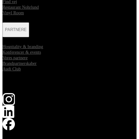
Find vej
Restaurant Nohrlund
Vinyl Room
PARTNERE
Hospitality & branding
Konferencer & events
Vores partnere
Brandpartnerskaber
Audi Club
Følg med
åbner i nyt vindue
åbner i nyt vindue