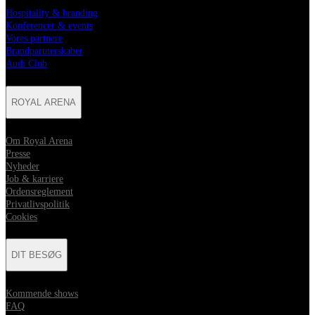
Hospitality & branding
Konferencer & events
Vores partnere
Brandpartnerskaber
Audi Club
ROYAL ARENA
Om Royal Arena
Presse
Nyheder
Job & karriere
Ordensreglement
Privatlivspolitik
Cookies
DIT BESØG
Kommende shows
FAQ