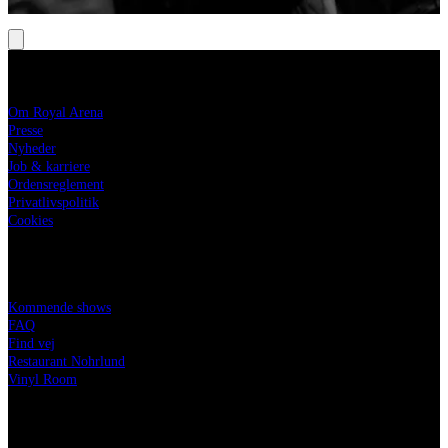
ROYAL ARENA
Om Royal Arena
Presse
Nyheder
Job & karriere
Ordensreglement
Privatlivspolitik
Cookies
DIT BESØG
Kommende shows
FAQ
Find vej
Restaurant Nohrlund
Vinyl Room
PARTNERE